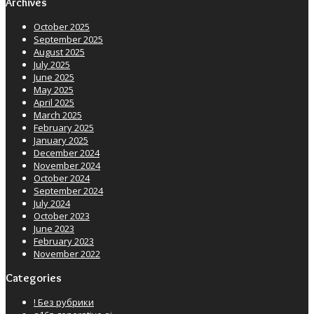
Archives
October 2025
September 2025
August 2025
July 2025
June 2025
May 2025
April 2025
March 2025
February 2025
January 2025
December 2024
November 2024
October 2024
September 2024
July 2024
October 2023
June 2023
February 2023
November 2022
Categories
! Без рубрики