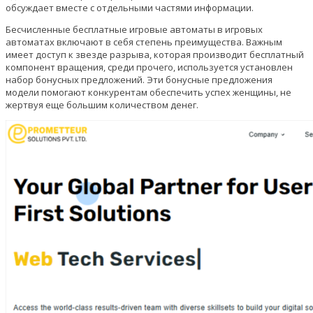
обсуждает вместе с отдельными частями информации.
Бесчисленные бесплатные игровые автоматы в игровых
автоматах включают в себя степень преимущества. Важным
имеет доступ к звезде разрыва, которая производит бесплатный
компонент вращения, среди прочего, используется установлен
набор бонусных предложений. Эти бонусные предложения
модели помогают конкурентам обеспечить успех женщины, не
жертвуя еще большим количеством денег.