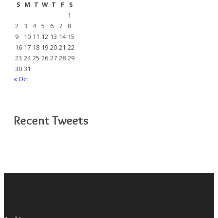
S
M
T
W
T
F
S
1
2
3
4
5
6
7
8
9
10
11
12
13
14
15
16
17
18
19
20
21
22
23
24
25
26
27
28
29
30
31
« Oct
Recent Tweets