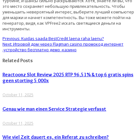
турбине, и шансы сильно раскрываются. Хотя, знаете ли вы, что
это место сохраняет небольшую привлекательность. Чтобы
уменьшить невероятный интерес, выберите лучший компьютер
для маржи и начнет компетентность. Вы тоже можете пойти на
генератор, видя, как VPFree2 искать светящиеся деньги на
инструменты.
Post
Previous:
Kuidas saada BestCredit laena raha laenu?
Next:
Игровой дом через Flagman casino промокод интернет
navigation
-устройство бесплатно демо -казино
Related Posts
Reactoonz Slot Review 2025 RTP 96,51% & top 6 gratis spins
geen storting 5 000x
October 11, 2025
Genau wie man einen Service Strategie verfasst
October 11, 2025
Wie viel Zeit dauert es, ein Referat zu schreiben?