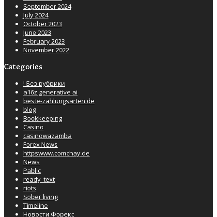
September 2024
July 2024
October 2023
June 2023
February 2023
November 2022
Categories
! Без рубрики
a16z generative ai
beste-zahlungsarten.de
blog
Bookkeeping
Casino
casinowazamba
Forex News
httpswww.comchay.de
News
Pablic
ready_text
riots
Sober living
Timeline
Новости Форекс