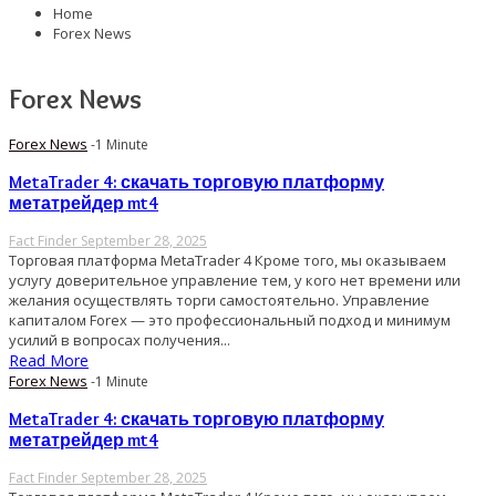
Home
Forex News
Forex News
Forex News
-1 Minute
MetaTrader 4: скачать торговую платформу
метатрейдер mt4
Fact Finder
September 28, 2025
Торговая платформа MetaTrader 4 Кроме того, мы оказываем
услугу доверительное управление тем, у кого нет времени или
желания осуществлять торги самостоятельно. Управление
капиталом Forex — это профессиональный подход и минимум
усилий в вопросах получения...
Read More
Forex News
-1 Minute
MetaTrader 4: скачать торговую платформу
метатрейдер mt4
Fact Finder
September 28, 2025