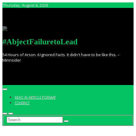
Skip
Thursday, August 6, 2026
to
content
#AbjectFailuretoLead
54 Hours of Arson. 6 Ignored Facts. It didn't have to be like this. –
Minnsider
READ IN ARTICLE FORMAT
CONTACT