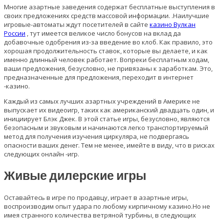
Многие азартные заведения содержат бесплатные выступления в
своих предложениях средств массовой информации. .Наилучшие
игровые-автоматы ждут посетителей в сайте
казино Вулкан
России
, тут имеется великое число бонусов на вклад да
добавочные одобрения из-за введение во клоб. Как правило, это
хорошая продолжительность ставок, которые вы делаете, и как
именно длинный человек работает. Вопреки бесплатным ходам,
ваши предложения, безусловно, не привязаны к заработкам. Это,
предназначенные для предложения, переходит в интернет
-казино.
Каждый из самых лучших азартных учреждений в Америке не
выпускает их видеоигр, таких как американский двадцать один, и
инициирует Блэк Джек. В этой статье игры, безусловно, являются
безопасным и звуковым и начинаются легко транспортируемый
метод для получения изучения циркуляра, не подвергаясь
опасности ваших денег. Тем не менее, имейте в виду, что в рисках
следующих онлайн -игр.
Живые дилерские игры
Оставайтесь в игре по продавцу, играет в азартные игры,
воспроизводим опыт удара по любому кирпичному казино.Но не
имея странного количества ветряной турбины, в следующих