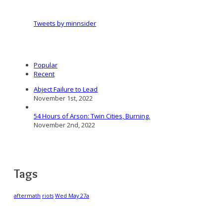
Tweets by minnsider
Popular
Recent
Abject Failure to Lead
November 1st, 2022
54 Hours of Arson: Twin Cities, Burning.
November 2nd, 2022
Tags
aftermath
riots
Wed May 27a