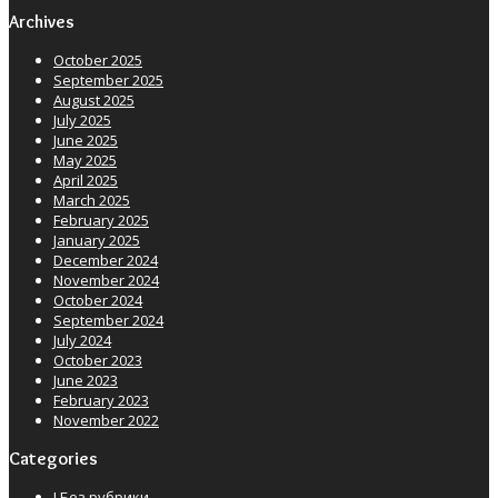
Archives
October 2025
September 2025
August 2025
July 2025
June 2025
May 2025
April 2025
March 2025
February 2025
January 2025
December 2024
November 2024
October 2024
September 2024
July 2024
October 2023
June 2023
February 2023
November 2022
Categories
! Без рубрики