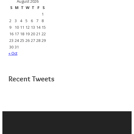
August 2026
S
M
T
W
T
F
S
1
2
3
4
5
6
7
8
9
10
11
12
13
14
15
16
17
18
19
20
21
22
23
24
25
26
27
28
29
30
31
« Oct
Recent Tweets