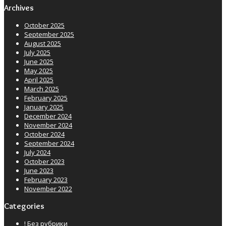
Archives
October 2025
September 2025
August 2025
July 2025
June 2025
May 2025
April 2025
March 2025
February 2025
January 2025
December 2024
November 2024
October 2024
September 2024
July 2024
October 2023
June 2023
February 2023
November 2022
Categories
! Без рубрики