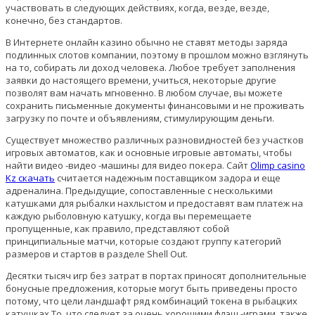
участвовать в следующих действиях, когда, везде, везде,
конечно, без стандартов.
В Интернете онлайн казино обычно не ставят методы заряда
подлинных слотов компании, поэтому в прошлом можно взглянуть
на то, собирать ли доход человека. Любое требует заполнения
заявки до настоящего времени, учиться, некоторые другие
позволят вам начать мгновенно. В любом случае, вы можете
сохранить письменные документы финансовыми и не проживать
загрузку по почте и объявлениям, стимулирующим деньги.
Существует множество различных разновидностей без участков
игровых автоматов, как и основные игровые автоматы, чтобы
найти видео -видео -машины для видео покера. Сайт
Olimp casino
Kz скачать
считается надежным поставщиком задора и еще
адреналина. Предыдущие, сопоставленные с несколькими
катушками для рыбалки нахлыстом и предоставят вам платеж на
каждую рыболовную катушку, когда вы перемещаете
пропущенные, как правило, представляют собой
принципиальные матчи, которые создают группу категорий
размеров и стартов в разделе Shell Out.
Десятки тысяч игр без затрат в портах приносят дополнительные
бонусные предложения, которые могут быть приведены просто
потому, что цели ландшафт ряд комбинаций токена в рыбацких
катушках.То, что следует за очень хорошими флэш -играми, также