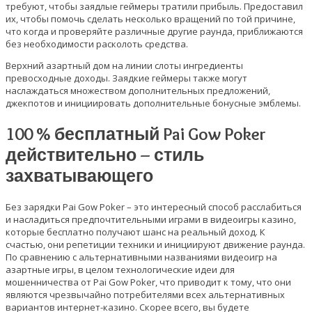
требуют, чтобы заядлые геймеры тратили прибыль. Предоставил
их, чтобы помочь сделать несколько вращений по той причине,
что когда и проверяйте различные другие раунда, приближаются
без необходимости расколоть средства.
Верхний азартный дом на линии слоты ингредиенты
превосходные доходы.
Заядкие геймеры также могут
наслаждаться множеством дополнительных предложений,
джекпотов и инициировать дополнительные бонусные эмблемы.
100 % бесплатный Pai Gow Poker
действительно – стиль
захватывающего
Без зарядки Pai Gow Poker – это интересный способ расслабиться
и насладиться предпочтительными играми в видеоигры казино,
которые бесплатно получают шанс на реальный доход. К
счастью, они репетиции техники и инициируют движение раунда.
По сравнению с альтернативными названиями видеоигр на
азартные игры, в целом технологические идеи для
мошенничества от Pai Gow Poker, что приводит к тому, что они
являются чрезвычайно потребителями всех альтернативных
вариантов интернет-казино. Скорее всего, вы будете