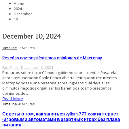
Home
2024
December
10
December 10, 2024
Timeline
-7 Minutes
Reseñas cozmo préstamos opiniones de Macropay
Fact Finder
December 10, 2024
Productos sobre texto Cómodo gobierno sobre cuentas Pasarela
sobre remuneración fiable Banca abierta Retribución recurrentes
Macropay posee una pasarela sobre ingresos cual deja a las
diminutos negocios organizar los beneficios cozmo préstamos
opiniones de...
Read More
Timeline
-0 Minutes
Советы о том, как заняться vylkan-777.com интернет
-игровыми автоматами в азартных играх без плана
питания