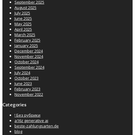
September 2025
August 2025
July 2025
June 2025
May 2025
April 2025
March 2025
February 2025
January 2025
December 2024
November 2024
October 2024
September 2024
July 2024
October 2023
June 2023
February 2023
November 2022
Categories
! Без рубрики
a16z generative ai
beste-zahlungsarten.de
blog