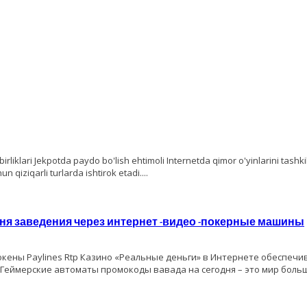
rliklari Jekpotda paydo bo'lish ehtimoli Internetda qimor o'yinlarini tashkil
qiziqarli turlarda ishtirok etadi....
ня заведения через интернет -видео -покерные машины
кены Paylines Rtp Казино «Реальные деньги» в Интернете обеспечи
 Геймерские автоматы промокоды вавада на сегодня – это мир боль