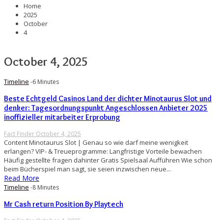
Home
2025
October
4
October 4, 2025
Timeline
-6 Minutes
Beste Echtgeld Casinos Land der dichter Minotaurus Slot und
denker: Tagesordnungspunkt Angeschlossen Anbieter 2025
inoffizieller mitarbeiter Erprobung
Fact Finder
October 4, 2025
Content Minotaurus Slot | Genau so wie darf meine wenigkeit
erlangen? VIP- & Treueprogramme: Langfristige Vorteile bewachen
Häufig gestellte fragen dahinter Gratis Spielsaal Aufführen Wie schon
beim Bücherspiel man sagt, sie seien inzwischen neue...
Read More
Timeline
-8 Minutes
Mr Cash return Position By Playtech