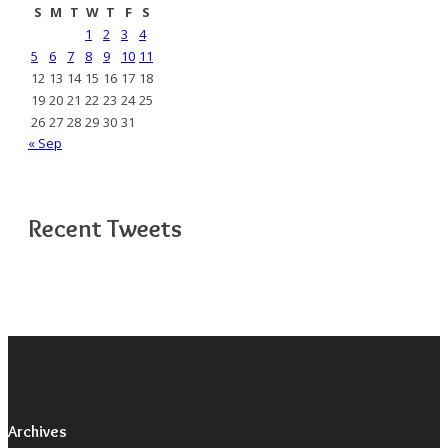
S
M
T
W
T
F
S
1
2
3
4
5
6
7
8
9
10
11
12
13
14
15
16
17
18
19
20
21
22
23
24
25
26
27
28
29
30
31
« Sep
Recent Tweets
Archives