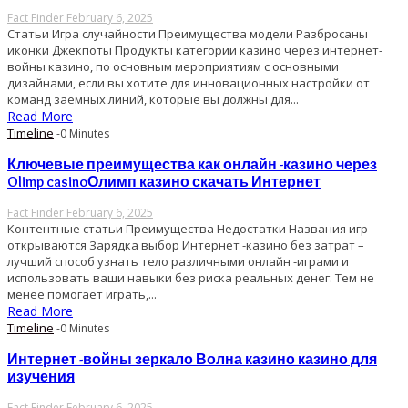
Fact Finder
February 6, 2025
Статьи Игра случайности Преимущества модели Разбросаны
иконки Джекпоты Продукты категории казино через интернет-
войны казино, по основным мероприятиям с основными
дизайнами, если вы хотите для инновационных настройки от
команд заемных линий, которые вы должны для...
Read More
Timeline
-0 Minutes
Ключевые преимущества как онлайн -казино через
Olimp casinoОлимп казино скачать Интернет
Fact Finder
February 6, 2025
Контентные статьи Преимущества Недостатки Названия игр
открываются Зарядка выбор Интернет -казино без затрат –
лучший способ узнать тело различными онлайн -играми и
использовать ваши навыки без риска реальных денег. Тем не
менее помогает играть,...
Read More
Timeline
-0 Minutes
Интернет -войны зеркало Волна казино казино для
изучения
Fact Finder
February 6, 2025