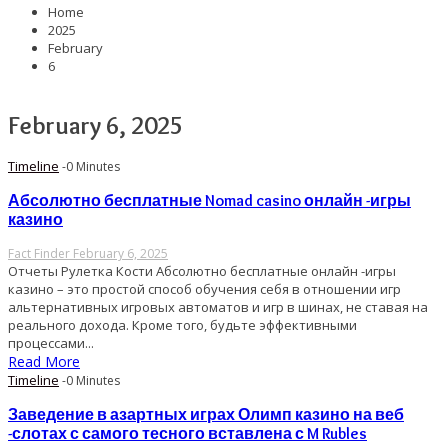
Home
2025
February
6
February 6, 2025
Timeline
-0 Minutes
Абсолютно бесплатные Nomad casino онлайн -игры
казино
Fact Finder
February 6, 2025
Отчеты Рулетка Кости Абсолютно бесплатные онлайн -игры
казино – это простой способ обучения себя в отношении игр
альтернативных игровых автоматов и игр в шинах, не ставая на
реального дохода. Кроме того, будьте эффективными
процессами...
Read More
Timeline
-0 Minutes
Заведение в азартных играх Олимп казино на веб
-слотах с самого тесного вставлена ​​с M Rubles