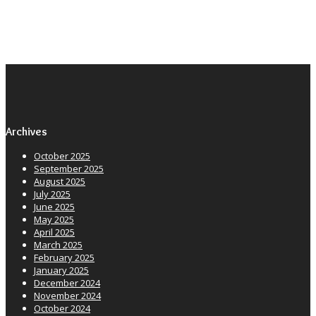
Archives
October 2025
September 2025
August 2025
July 2025
June 2025
May 2025
April 2025
March 2025
February 2025
January 2025
December 2024
November 2024
October 2024