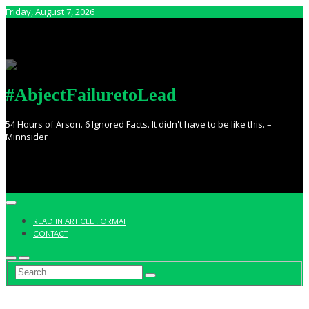
Skip
Friday, August 7, 2026
to
content
#AbjectFailuretoLead
54 Hours of Arson. 6 Ignored Facts. It didn't have to be like this. –
Minnsider
READ IN ARTICLE FORMAT
CONTACT