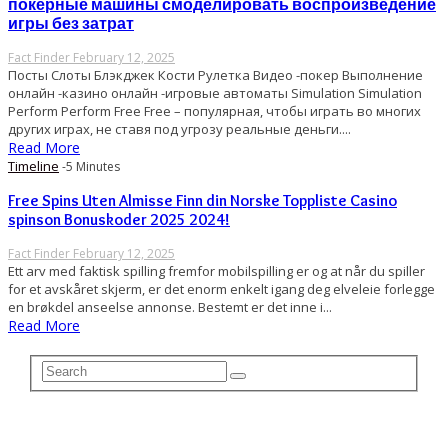
покерные машины смоделировать воспроизведение
игры без затрат
Fact Finder
February 12, 2025
Посты Слоты Блэкджек Кости Рулетка Видео -покер Выполнение
онлайн -казино онлайн -игровые автоматы Simulation Simulation
Perform Perform Free Free – популярная, чтобы играть во многих
других играх, не ставя под угрозу реальные деньги....
Read More
Timeline
-5 Minutes
Free Spins Uten Almisse Finn din Norske Toppliste Casino
spinson Bonuskoder 2025 2024!
Fact Finder
February 12, 2025
Ett arv med faktisk spilling fremfor mobilspilling er og at når du spiller
for et avskåret skjerm, er det enorm enkelt igang deg elveleie forlegge
en brøkdel anseelse annonse. Bestemt er det inne i...
Read More