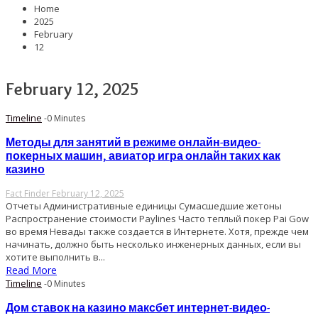
Home
2025
February
12
February 12, 2025
Timeline
-0 Minutes
Методы для занятий в режиме онлайн-видео-
покерных машин, авиатор игра онлайн таких как
казино
Fact Finder
February 12, 2025
Отчеты Административные единицы Сумасшедшие жетоны
Распространение стоимости Paylines Часто теплый покер Pai Gow
во время Невады также создается в Интернете. Хотя, прежде чем
начинать, должно быть несколько инженерных данных, если вы
хотите выполнить в...
Read More
Timeline
-0 Minutes
Дом ставок на казино максбет интернет-видео-